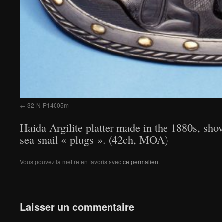
32-N-P14005m
Haida Argilite platter made in the 1880s, show
sea snail « plugs ». (42ch, MOA)
Vous pouvez la mettre en favoris avec
ce permalien
.
Laisser un commentaire