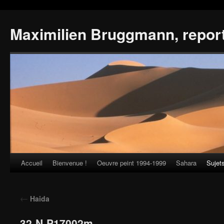
Maximilien Bruggmann, repor
Accueil
Bienvenue !
Oeuvre peint 1994-1999
Sahara
Sujet
Skip
to
←
Haida
content
32-N-P17002m