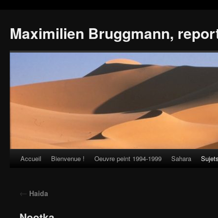
Maximilien Bruggmann, repor
Accueil
Bienvenue !
Oeuvre peint 1994-1999
Sahara
Sujet
Skip
to
←
Haida
content
Nootka