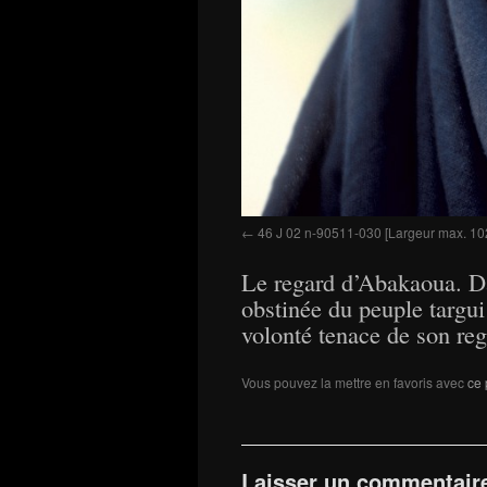
46 J 02 n-90511-030 [Largeur max. 10
Le regard d’Abakaoua. Da
obstinée du peuple targui
volonté tenace de son reg
Vous pouvez la mettre en favoris avec
ce 
Laisser un commentair