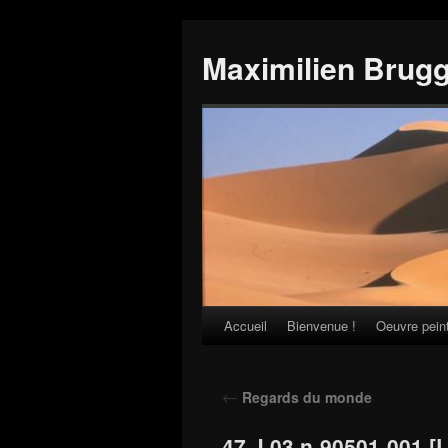
Maximilien Brug
Accueil
Bienvenue !
Oeuvre pein
Skip
to
←
Regards du monde
content
47 J 03 n-90501-001 [