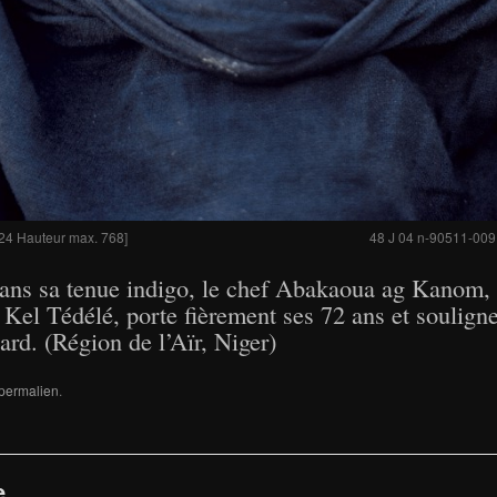
24 Hauteur max. 768]
48 J 04 n-90511-009
ns sa tenue indigo, le chef Abakaoua ag Kanom, 
 Kel Tédélé, porte fièrement ses 72 ans et souligne 
ard. (Région de l’Aïr, Niger)
permalien
.
e