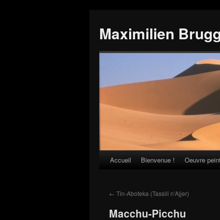
Maximilien Brug
Accueil
Bienvenue !
Oeuvre pein
Skip
to
←
Tin-Aboteka (Tassili n’Ajjer)
content
Macchu-Picchu