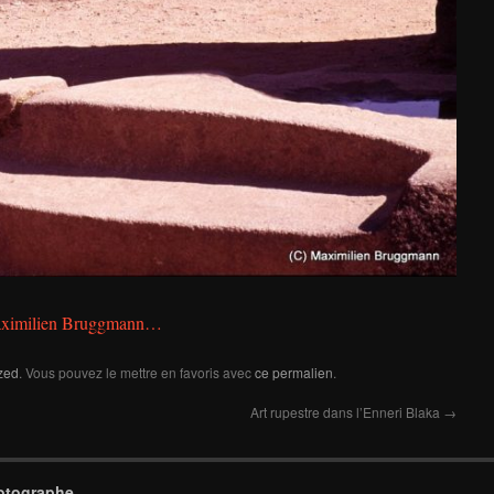
 Maximilien Bruggmann…
zed
. Vous pouvez le mettre en favoris avec
ce permalien
.
Art rupestre dans l’Enneri Blaka
→
otographe