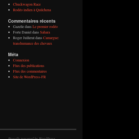
Chuckwagon Race
Rodéo indien à Quilchena
Commentaires récents
Gazelle
dans
Le premier rodéo
Forte Daniel
dans
Sahara
Roger Juillerat
dans
Camargue:
transhumance des chevaux
Méta
Connexion
Flux des publications
Flux des commentaires
Site de WordPress-FR
Proudly powered by WordPress.