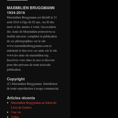
MAXIMILIEN BRUGGMANN
1934-2016
Maximilien Bruggmann est décédé le 21
août 2016 à l'âge de 82 ans. Au fil des
mois et des années à venir, l'association
des Amis de Maximilien poursuivra sa
double mission: compléter la publication
de ses photographies sur le site
www.maximilienbruggmann.com et
entretenir le lien avec ses amis sur le site
www.les-amis-de-maximilien.org .
Inscrivez-vous dans la case ci-dessous
pour être prévenu de toute nouvelle
publication.
Copyright
(C) Maximilien Bruggmann. Interdiction
de toute reproduction à usage commercial.
Articles récents
Maximilien Bruggmann au Salon du
Livre de Genève
Une vie
Vidéo