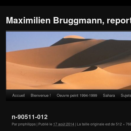
Maximilien Bruggmann, repor
Accueil
Bienvenue !
Oeuvre peint 1994-1999
Sahara
Sujet
Skip
to
n-90511-012
content
Par
pmphilipps
|
Publié le
17 août 2014
|
La taille originale est de
512 × 76