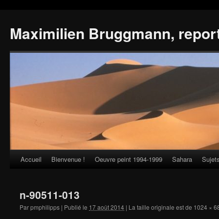
Maximilien Bruggmann, repor
Accueil
Bienvenue !
Oeuvre peint 1994-1999
Sahara
Sujet
Skip
to
n-90511-013
content
Par
pmphilipps
|
Publié le
17 août 2014
|
La taille originale est de
1024 × 6