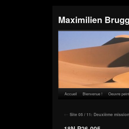
Maximilien Brug
Accueil
Bienvenue !
Oeuvre pein
Skip
to
←
Site 05 / 11: Deuxième missi
content
18N-P26-005