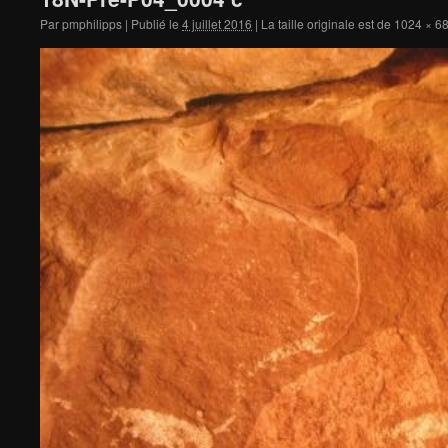
Par
pmphilipps
|
Publié le
4 juillet 2016
|
La taille originale est de
1024 × 6