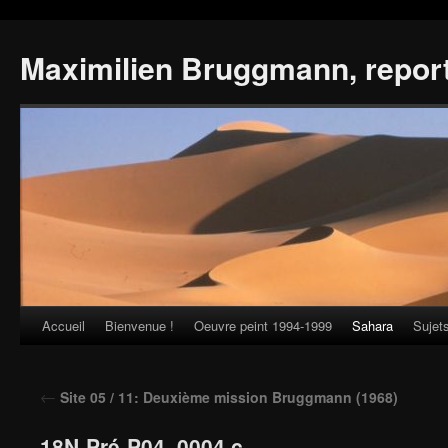
Maximilien Bruggmann, repor
Accueil
Bienvenue !
Oeuvre peint 1994-1999
Sahara
Sujet
Skip
to
←
Site 05 / 11: Deuxième mission Bruggmann (1968)
content
18N-Pré-P04_0004 c