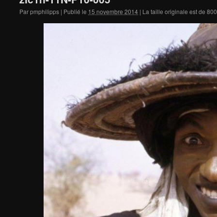
Par
pmphilipps
|
Publié le
15 novembre 2014
|
La taille originale est de
800