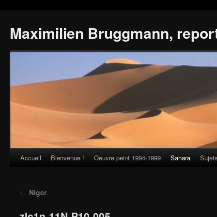
Maximilien Bruggmann, repor
Accueil
Bienvenue !
Oeuvre peint 1994-1999
Sahara
Sujet
Skip
to
←
Niger
content
zIc1n-11N-P10-005