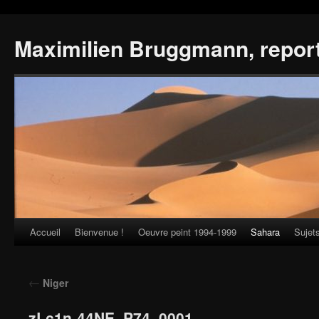
Maximilien Bruggmann, repor
Accueil
Bienvenue !
Oeuvre peint 1994-1999
Sahara
Sujet
Skip
to
←
Niger
content
zLc1n-44NE_P74_0001