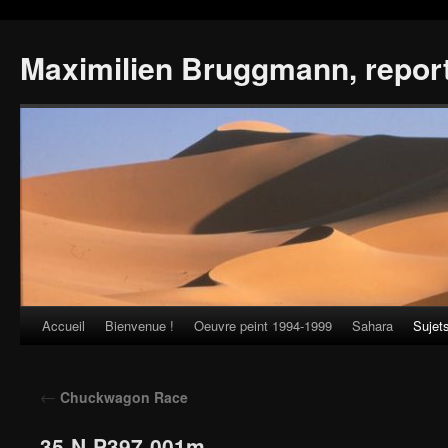
Maximilien Bruggmann, repor
Accueil
Bienvenue !
Oeuvre peint 1994-1999
Sahara
Sujet
Skip
to
←
Chuckwagon Race
content
35-N-P397-001m