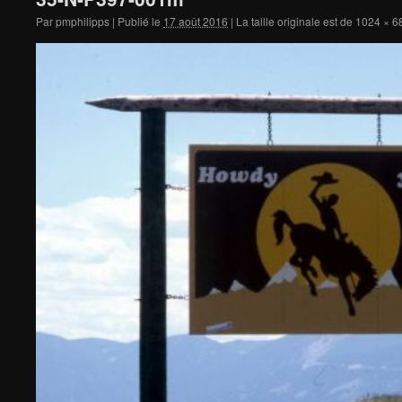
Par
pmphilipps
|
Publié le
17 août 2016
|
La taille originale est de
1024 × 6