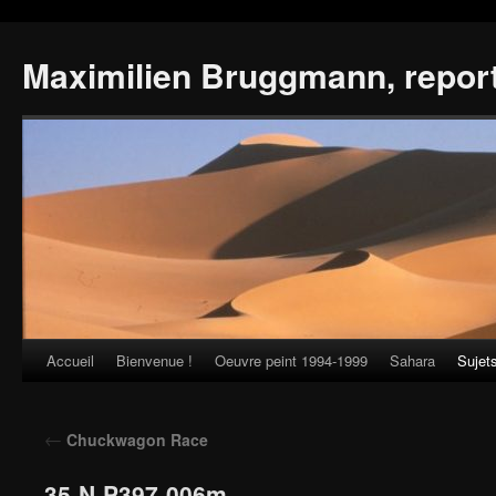
Maximilien Bruggmann, repor
Accueil
Bienvenue !
Oeuvre peint 1994-1999
Sahara
Sujet
Skip
to
←
Chuckwagon Race
content
35-N-P397-006m