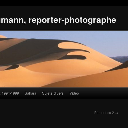
gmann, reporter-photographe
t 1994-1999
Sahara
Sujets divers
Vidéo
Pérou Inca 2
→