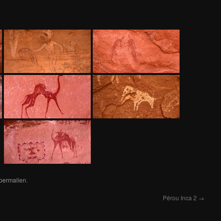
permalien
.
Pérou Inca 2
→