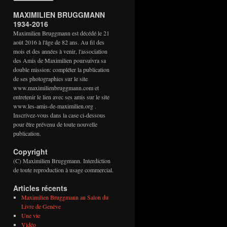
MAXIMILIEN BRUGGMANN
1934-2016
Maximilien Bruggmann est décédé le 21
août 2016 à l'âge de 82 ans. Au fil des
mois et des années à venir, l'association
des Amis de Maximilien poursuivra sa
double mission: compléter la publication
de ses photographies sur le site
www.maximilienbruggmann.com et
entretenir le lien avec ses amis sur le site
www.les-amis-de-maximilien.org .
Inscrivez-vous dans la case ci-dessous
pour être prévenu de toute nouvelle
publication.
Copyright
(C) Maximilien Bruggmann. Interdiction
de toute reproduction à usage commercial.
Articles récents
Maximilien Bruggmann au Salon du
Livre de Genève
Une vie
Vidéo