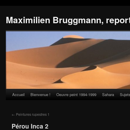
Maximilien Bruggmann, repor
Accueil
Bienvenue !
Oeuvre peint 1994-1999
Sahara
Sujet
Skip
to
←
Peintures rupestres 1
content
Pérou Inca 2